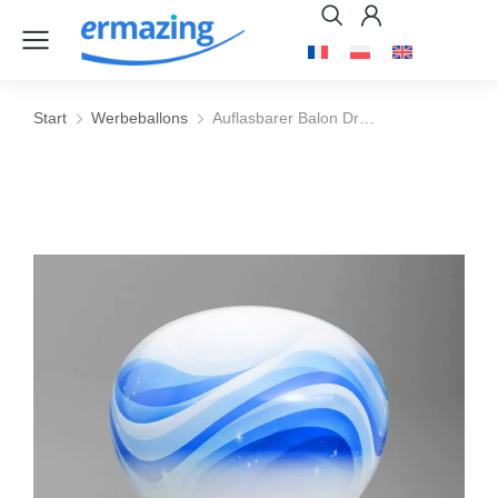
Start
Werbeballons
Auflasbarer Balon Dr…
Sie befinden sich hier: