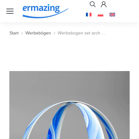
Start
Werbebögen
Werbebogen set arch …
Sie befinden sich hier: