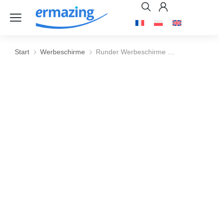
Start
Werbeschirme
Runder Werbeschirme …
Sie befinden sich hier: