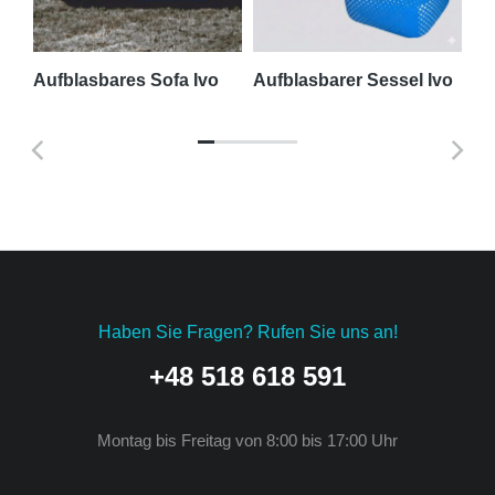
sic
Aufblasbares Sofa Ivo
Aufblasbarer Sessel Ivo
Au
Haben Sie Fragen? Rufen Sie uns an!
+48 518 618 591
Montag bis Freitag von 8:00 bis 17:00 Uhr