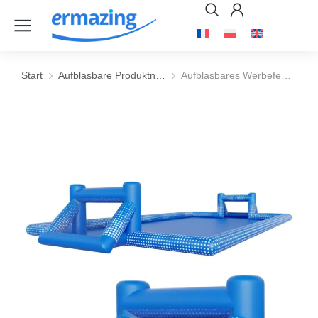
Start
Aufblasbare Produktn…
Aufblasbares Werbefe…
Sie befinden sich hier: