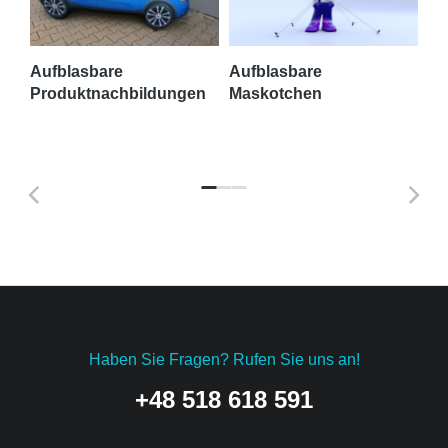
Aufblasbare
Aufblasbare
Produktnachbildungen
Maskotchen
Qu
Haben Sie Fragen? Rufen Sie uns an!
+48 518 618 591