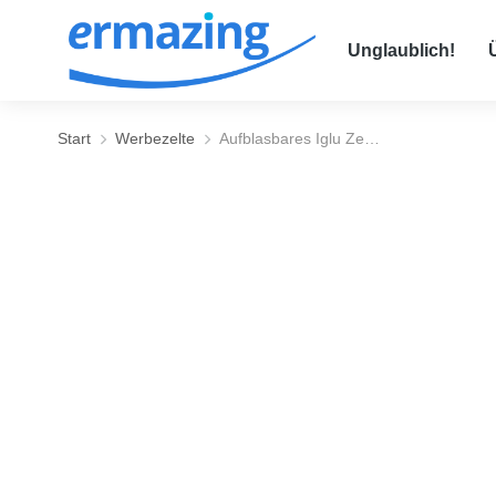
Unglaublich!
Start
Werbezelte
Aufblasbares Iglu Ze…
Sie befinden sich hier: