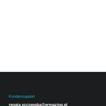
Kundensupport
renata.szczepska@ermazing.pl