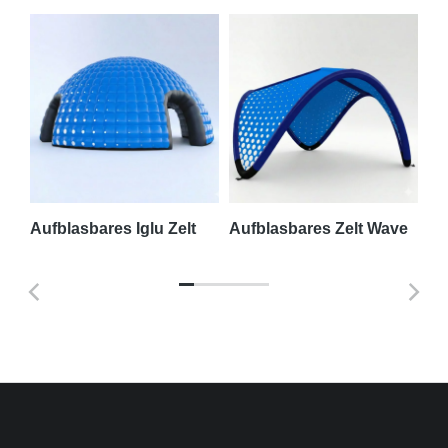
me
Aufblasbares Iglu Zelt
Aufblasbares Zelt Wave
Au
Ai