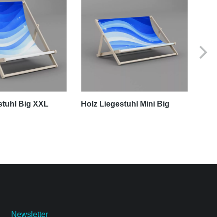
stuhl Big XXL
Holz Liegestuhl Mini Big
Kin
Arm
Newsletter