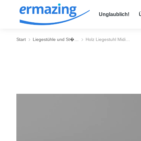
Unglaublich!
Start
Liegestühle und St�…
Holz Liegestuhl Midi…
Sie befinden sich hier: