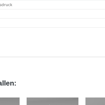
nsdruck
llen: