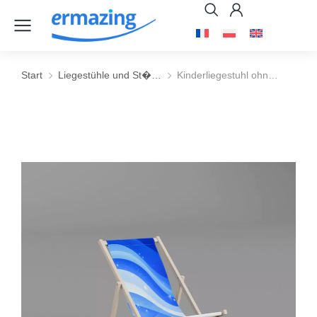
Start
Liegestühle und St�…
Kinderliegestuhl ohn…
Sie befinden sich hier: