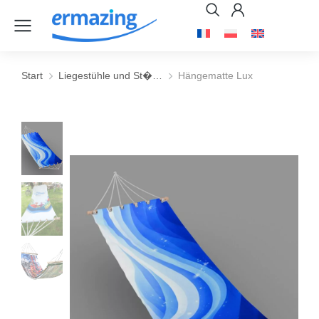
Start
Liegestühle und St�…
Hängematte Lux
Sie befinden sich hier: