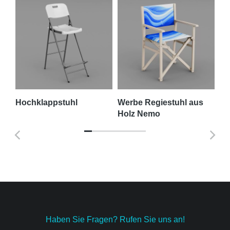
it
Hochklappstuhl
Werbe Regiestuhl aus
Al
Holz Nemo
We
Haben Sie Fragen? Rufen Sie uns an!