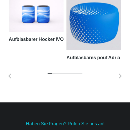
Aufblasbarer Hocker IVO
amm
Aufblasbares pouf Adria
We
Haben Sie Fragen? Rufen Sie uns an!