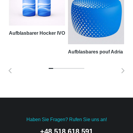
Aufblasbarer Hocker IVO
amm
Aufblasbares pouf Adria
We
Haben Sie Fragen? Rufen Sie uns an!
+48 518 618 591