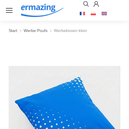
Start
Werbe-Poufs
Werbekissen klein
Sie befinden sich hier: