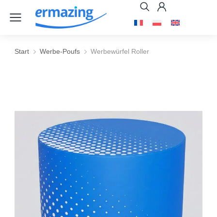
Start
Werbe-Poufs
Werbewürfel Roller
Sie befinden sich hier: