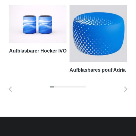
Aufblasbarer Hocker IVO
amm
Aufblasbares pouf Adria
We